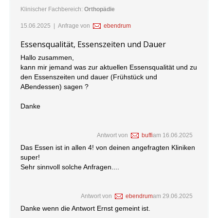
Klinischer Fachbereich:
Orthopädie
15.06.2025
| Anfrage von
ebendrum
Essensqualität, Essenszeiten und Dauer
Hallo zusammen,
kann mir jemand was zur aktuellen Essensqualität und zu
den Essenszeiten und dauer (Frühstück und
ABendessen) sagen ?
Danke
Antwort von
buffi
am
16.06.2025
Das Essen ist in allen 4! von deinen angefragten Kliniken
super!
Sehr sinnvoll solche Anfragen....
Antwort von
ebendrum
am
29.06.2025
Danke wenn die Antwort Ernst gemeint ist.