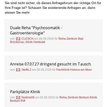
Sie sind nicht sicher, ob dieses Anfrageforum der richtige Ort für
Ihre Frage ist? Schauen Sie existierende Anfragen an, dann
wissen Sie mehr:
Duale Reha "Psychosomatik -
Gastroenterologie"
von
CLESCH
am 06.08.2026 für
Reha-Zentrum Bad
Brückenau, Klinik Hartwald
Anreise 07.07.27 dringend gesucht im Tausch.
von
SteffiL2
am 06.08.2026 für
Fachklinik Helena am Meer
Parkplätze Klinik
von
Nadine09
am 03.08.2026 für
Reha-Zentrum Borkum Klinik
Borkum Riff