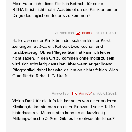
Mein Vater zieht diese Klinik in Betracht für seine
REHA.Er ist nicht mobil.Was bietet da die Klinik an,um an
Dinge des täglichen Bedarfs zu kommen?
Antwort von
Namsi
am
07.01.2021
Hallo, also in der Klinik befindet sich ein kleiner Kiosk.
Zeitungen, Süßwaren, Kaffee etwas Kuchen und
Knabberzeug. Ob es Pflegeartikel hat kann ich leider
nicht sagen. In den Ort zu kommen ohne mobil zu sein
wird sich schwierig gestalten. Aber wenn er genügend
Pflegeartikel dabei hat wird es ihm an nichts fehlen. Alles
Gute für die Reha. L.G. Ute N.
Antwort von
Anni654
am
08.01.2021
Vielen Dank für die Info.Ich kenne es von einer anderen
Kliniken,da konnte man an einer Pinnwand seine Tel.Nr.
hinterlassen u. Mitpatienten konnten so kurzfristig
Mitbringwünsche äußern.Gibt es hier etwas ähnliches?