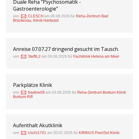
Duale Reha "Psychosomatik -
Gastroenterologie"
von
CLESCH
am 06.08.2026 für
Reha-Zentrum Bad
Brückenau, Klinik Hartwald
Anreise 07.07.27 dringend gesucht im Tausch.
von
SteffiL2
am 06.08.2026 für
Fachklinik Helena am Meer
Parkplätze Klinik
von
Nadine09
am 03.08.2026 für
Reha-Zentrum Borkum Klinik
Borkum Riff
Aufenthalt Akutklinik
von
Uschi1701
am 30.07.2026 für
KIRINUS PsoriSol Klinik