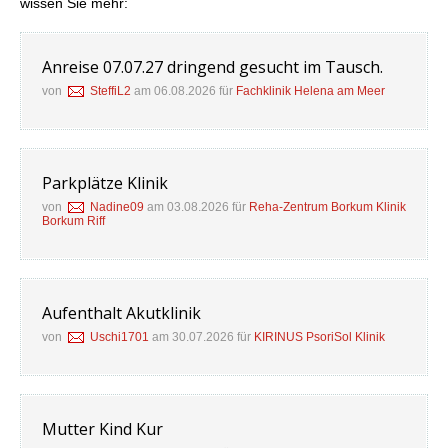
wissen Sie mehr:
Anreise 07.07.27 dringend gesucht im Tausch.
von
SteffiL2
am 06.08.2026 für
Fachklinik Helena am Meer
Parkplätze Klinik
von
Nadine09
am 03.08.2026 für
Reha-Zentrum Borkum Klinik
Borkum Riff
Aufenthalt Akutklinik
von
Uschi1701
am 30.07.2026 für
KIRINUS PsoriSol Klinik
Mutter Kind Kur