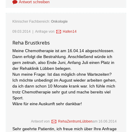
Antwort schreiben
Klinischer Fachbereich:
Onkologie
09.03.2014
| Anfrage von
Hafen14
Reha Brustkrebs
Meine Chemotherapie ist am 16.04.14 abgeschlossen.
Dann erfolgt die Bestrahlung. Anschließend würde ich
gern zeitnah, also Ende Juni, Anfang Juli einen Platz in
der Rehaklinik Lübben belegen.
Nun meine Frage: Ist das möglich ohne Wartezeiten?
Ich möchte unbedingt im August wieder arbeiten gehen,
da ich dann schon 10 Monate krank war. Ich fühle mich
trotz Chemotherapie sehr gut und mache bereits viel
Sport.
Wäre für eine Auskunft sehr dankbar!
Antwort von
RehaZentrumLübben
am
16.06.2014
Sehr geehrte Patientin, ich freue mich über Ihre Anfrage