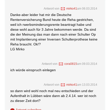
Antwort von
mirko41
am
06.03.2014
Danke-aber leider hat mir die Deutsche
Rentenversicherung Bund heute die Reha gestrichen,
weil ich rwerbsminderungsrente beantragt habe und
diese wohl auch für 3 Jahre bekommen werde. Da sind
die der Meinung das man dann nach einer Schulter Op
mit Implantierung einer Inversen Schulterprothese keine
Reha braucht. Ok!?
LG Mirko
Antwort von
cora0815
am
09.03.2014
ich würde einspruch einlegen
Antwort von
mirko41
am
13.03.2014
so dann wird wohl noch mal neu entschieden und der
Aufenthalt in Lübben wäre dann ab 2.4.14. wer ist noch
zu dieser Zeit dort?
Antwort schreiben