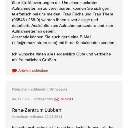
über klinikbewertungen.de. Um einen konkreten
Aufnahmetermin zu vereinbaren, können Sie sich gern
telefonisch bei uns melden. Frau Fuchs und Frau Theile
(03546 / 238-0) werden Ihnen zuverlässige und
detaillierte Auskünfte zum Aufnahmeprocedere und zum
Aufnahmetermin geben.
Alternativ können Sie auch gern eine E-Mail
(
info@rehazentrum.com
) mit Ihren Kontaktdaten senden.
Ich wünsche Ihnen alles erdenklich Gute und verbleibe
mit freundlichen Grüßen.
Antwort schreiben
Klinischer Fachbereich:
Orthopädie
04.03.2014
| Anfrage von
mirko41
Reha-Zentrum Lübben
Aufenthaltszeitraum:
22.03.2014
Bin sehr wahrscheinlich- noch kein fester Termin- ab der