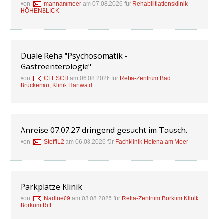
von
mannammeer
am 07.08.2026 für
Rehabilitiationsklinik
HÖHENBLICK
Duale Reha "Psychosomatik -
Gastroenterologie"
von
CLESCH
am 06.08.2026 für
Reha-Zentrum Bad
Brückenau, Klinik Hartwald
Anreise 07.07.27 dringend gesucht im Tausch.
von
SteffiL2
am 06.08.2026 für
Fachklinik Helena am Meer
Parkplätze Klinik
von
Nadine09
am 03.08.2026 für
Reha-Zentrum Borkum Klinik
Borkum Riff