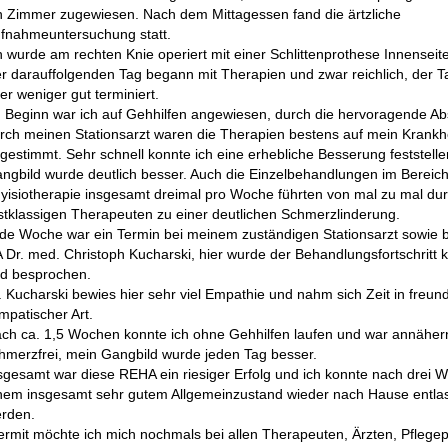
n Zimmer zugewiesen. Nach dem Mittagessen fand die ärtzliche
fnahmeuntersuchung statt.
h wurde am rechten Knie operiert mit einer Schlittenprothese Innenseite
r darauffolgenden Tag begann mit Therapien und zwar reichlich, der 
er weniger gut terminiert.
 Beginn war ich auf Gehhilfen angewiesen, durch die hervoragende A
rch meinen Stationsarzt waren die Therapien bestens auf mein Krankhe
gestimmt. Sehr schnell konnte ich eine erhebliche Besserung feststell
ngbild wurde deutlich besser. Auch die Einzelbehandlungen im Bereic
yisiotherapie insgesamt dreimal pro Woche führten von mal zu mal dur
stklassigen Therapeuten zu einer deutlichen Schmerzlinderung.
de Woche war ein Termin bei meinem zuständigen Stationsarzt sowie 
 Dr. med. Christoph Kucharski, hier wurde der Behandlungsfortschritt ko
d besprochen.
. Kucharski bewies hier sehr viel Empathie und nahm sich Zeit in freun
mpatischer Art.
ch ca. 1,5 Wochen konnte ich ohne Gehhilfen laufen und war annäher
hmerzfrei, mein Gangbild wurde jeden Tag besser.
sgesamt war diese REHA ein riesiger Erfolg und ich konnte nach drei 
nem insgesamt sehr gutem Allgemeinzustand wieder nach Hause entla
rden.
ermit möchte ich mich nochmals bei allen Therapeuten, Ärzten, Pflege