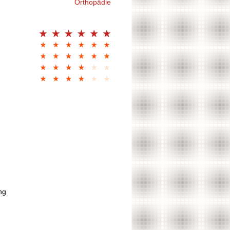
Orthopädie
ng