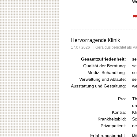
Wu
Hervorragende Klinik
17.07.2026
|
Geraldus
berichtet als 
Gesamtzufriedenheit:
se
Qualität der Beratung:
se
Mediz. Behandlung:
se
Verwaltung und Abläufe:
se
Ausstattung und Gestaltung:
we
Pro:
Th
un
Kontra:
Kl
Krankheitsbild:
Sc
Privatpatient:
ne
Bi
Erfahrungsbericht: