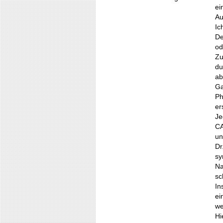
ei
Au
Ic
De
od
Zu
du
ab
Ga
Ph
er
Je
CA
un
Dr
sy
Na
sc
In
ei
we
Hi