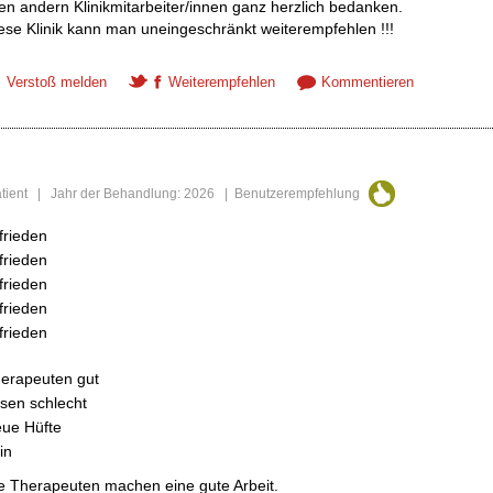
len andern Klinikmitarbeiter/innen ganz herzlich bedanken.
ese Klinik kann man uneingeschränkt weiterempfehlen !!!
Verstoß melden
Weiterempfehlen
Kommentieren
Patient | Jahr der Behandlung: 2026 | Benutzerempfehlung
frieden
frieden
frieden
frieden
frieden
erapeuten gut
sen schlecht
ue Hüfte
in
e Therapeuten machen eine gute Arbeit.