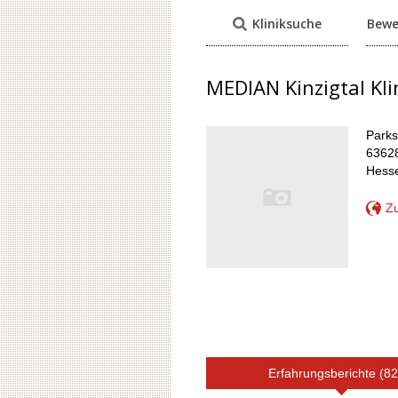
Kliniksuche
Bewe
MEDIAN Kinzigtal Kl
Parks
6362
Hess
Zu
Erfahrungsberichte (82