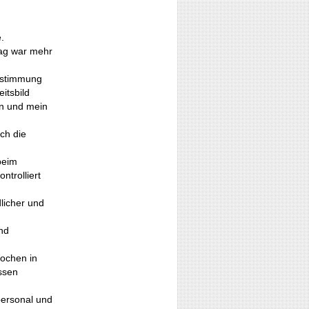
.
Tag war mehr
bstimmung
itsbild
en und mein
h
ch die
beim
ntrolliert
dlicher und
nd
Wochen in
ssen
personal und