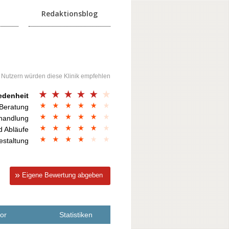
Redaktionsblog
 Nutzern würden diese Klinik empfehlen
edenheit
 Beratung
handlung
d Abläufe
estaltung
Eigene Bewertung abgeben
vor
Statistiken