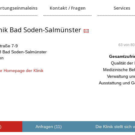
rtungseinmaleins
Kontakt / Fragen
Services
inik Bad Soden-Salmünster
63 von 80
traße 7-9
8 Bad Soden-Salmünster
Gesamtzufri
en
Qualität der
Medizinische Be
r Homepage der Klinik
Verwaltung un
Ausstattung und G
)
Anfragen (11)
Die Klinik stellt sich 