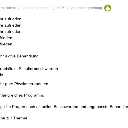
 als Patient | Jahr der Behandlung: 2026 | Benutzerempfehlung
hr zufrieden
hr zufrieden
hr zufrieden
frieden
frieden
hr aktive Behandlung
rbelsäule, Schulterbeschwerden
in
hr gute Physiotherapeuten,
fangreiches Programm,
gliche Fragen nach aktuellen Beschwerden und angepasste Behandlu
he zur Therme