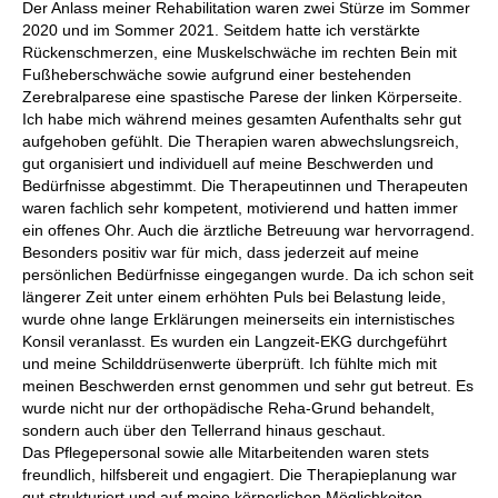
Der Anlass meiner Rehabilitation waren zwei Stürze im Sommer
2020 und im Sommer 2021. Seitdem hatte ich verstärkte
Rückenschmerzen, eine Muskelschwäche im rechten Bein mit
Fußheberschwäche sowie aufgrund einer bestehenden
Zerebralparese eine spastische Parese der linken Körperseite.
Ich habe mich während meines gesamten Aufenthalts sehr gut
aufgehoben gefühlt. Die Therapien waren abwechslungsreich,
gut organisiert und individuell auf meine Beschwerden und
Bedürfnisse abgestimmt. Die Therapeutinnen und Therapeuten
waren fachlich sehr kompetent, motivierend und hatten immer
ein offenes Ohr. Auch die ärztliche Betreuung war hervorragend.
Besonders positiv war für mich, dass jederzeit auf meine
persönlichen Bedürfnisse eingegangen wurde. Da ich schon seit
längerer Zeit unter einem erhöhten Puls bei Belastung leide,
wurde ohne lange Erklärungen meinerseits ein internistisches
Konsil veranlasst. Es wurden ein Langzeit-EKG durchgeführt
und meine Schilddrüsenwerte überprüft. Ich fühlte mich mit
meinen Beschwerden ernst genommen und sehr gut betreut. Es
wurde nicht nur der orthopädische Reha-Grund behandelt,
sondern auch über den Tellerrand hinaus geschaut.
Das Pflegepersonal sowie alle Mitarbeitenden waren stets
freundlich, hilfsbereit und engagiert. Die Therapieplanung war
gut strukturiert und auf meine körperlichen Möglichkeiten