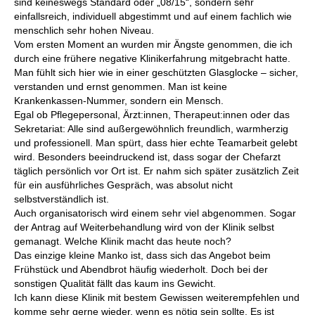
sind keineswegs Standard oder „08/15“, sondern sehr
einfallsreich, individuell abgestimmt und auf einem fachlich wie
menschlich sehr hohen Niveau.
Vom ersten Moment an wurden mir Ängste genommen, die ich
durch eine frühere negative Klinik­erfahrung mitgebracht hatte.
Man fühlt sich hier wie in einer geschützten Glasglocke – sicher,
verstanden und ernst genommen. Man ist keine
Krankenkassen-Nummer, sondern ein Mensch.
Egal ob Pflegepersonal, Ärzt:innen, Therapeut:innen oder das
Sekretariat: Alle sind außergewöhnlich freundlich, warmherzig
und professionell. Man spürt, dass hier echte Teamarbeit gelebt
wird. Besonders beeindruckend ist, dass sogar der Chefarzt
täglich persönlich vor Ort ist. Er nahm sich später zusätzlich Zeit
für ein ausführliches Gespräch, was absolut nicht
selbstverständlich ist.
Auch organisatorisch wird einem sehr viel abgenommen. Sogar
der Antrag auf Weiterbehandlung wird von der Klinik selbst
gemanagt. Welche Klinik macht das heute noch?
Das einzige kleine Manko ist, dass sich das Angebot beim
Frühstück und Abendbrot häufig wiederholt. Doch bei der
sonstigen Qualität fällt das kaum ins Gewicht.
Ich kann diese Klinik mit bestem Gewissen weiterempfehlen und
komme sehr gerne wieder, wenn es nötig sein sollte. Es ist