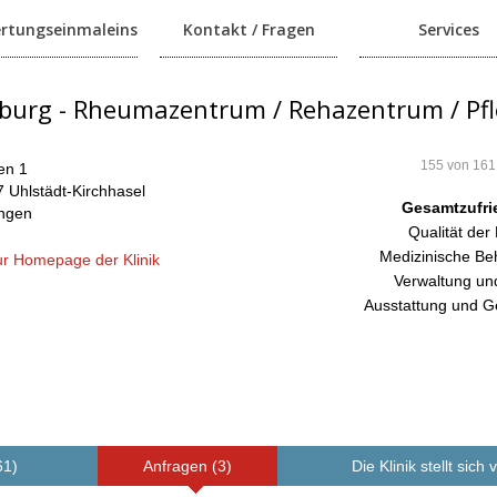
rtungseinmaleins
Kontakt / Fragen
Services
nburg - Rheumazentrum / Rehazentrum / Pf
155 von 161
en 1
 Uhlstädt-Kirchhasel
Gesamtzufri
ingen
Qualität der
Medizinische Be
r Homepage der Klinik
Verwaltung un
Ausstattung und G
61)
Anfragen (3)
Die Klinik stellt sich 