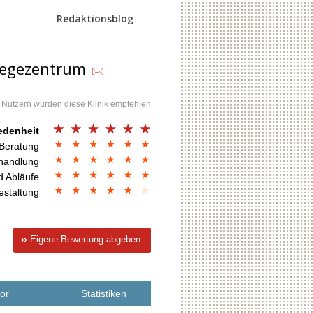
Redaktionsblog
legezentrum
 Nutzern würden diese Klinik empfehlen
edenheit
 Beratung
handlung
d Abläufe
estaltung
Eigene Bewertung abgeben
vor
Statistiken