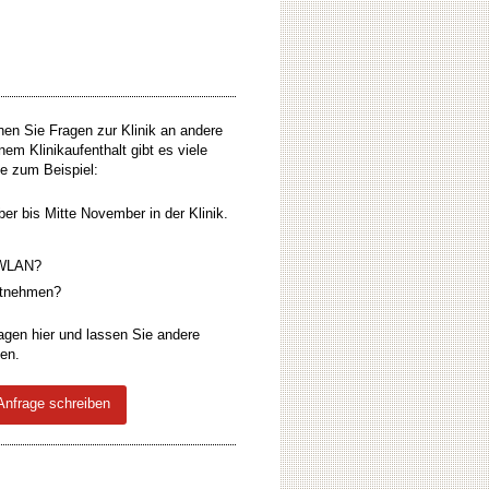
en Sie Fragen zur Klinik an andere
nem Klinikaufenthalt gibt es viele
ie zum Beispiel:
er bis Mitte November in der Klinik.
k WLAN?
mitnehmen?
agen hier und lassen Sie andere
ten.
Anfrage schreiben