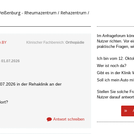
r Weißenburg - Rheumazentrum / Rehazentrum /
Im Anfrageforum könn
Nutzer richten. Vor ei
e.BY
Klinischer Fachbereich:
Orthopädie
praktische Fragen, w
Ich bin vom 12. Oktob
s
01.07.2026
Wer ist noch da?
Gibt es in der Klini
Soll ich mein Auto 
07.2026 in der Rehaklinik an der
Stellen Sie solche Fr
Nutzer darauf antwor
dort?
Antwort schreiben