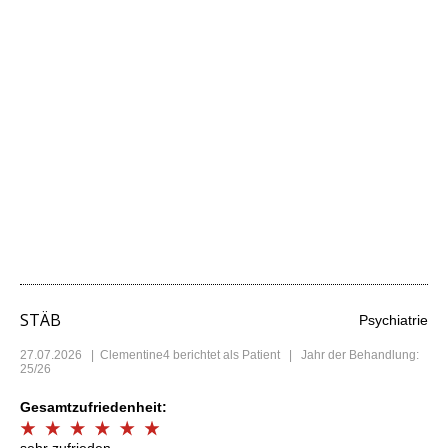
STÄB
Psychiatrie
27.07.2026
|
Clementine4
berichtet als Patient | Jahr der Behandlung:
25/26
Gesamtzufriedenheit:
sehr zufrieden