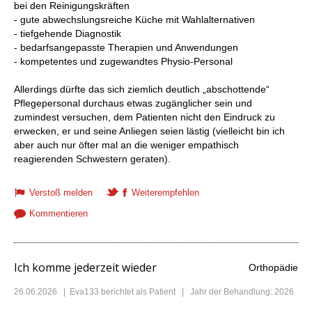
bei den Reinigungskräften
- gute abwechslungsreiche Küche mit Wahlalternativen
- tiefgehende Diagnostik
- bedarfsangepasste Therapien und Anwendungen
- kompetentes und zugewandtes Physio-Personal
Allerdings dürfte das sich ziemlich deutlich „abschottende“
Pflegepersonal durchaus etwas zugänglicher sein und
zumindest versuchen, dem Patienten nicht den Eindruck zu
erwecken, er und seine Anliegen seien lästig (vielleicht bin ich
aber auch nur öfter mal an die weniger empathisch
reagierenden Schwestern geraten).
Verstoß melden
Weiterempfehlen
Kommentieren
Ich komme jederzeit wieder
Orthopädie
26.06.2026
|
Eva133
berichtet als Patient | Jahr der Behandlung: 2026