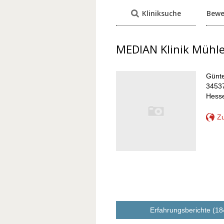
Kliniksuche
Bewe
MEDIAN Klinik Mühl
Günte
34537
Hess
Zu
Erfahrungsberichte (18