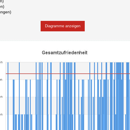
n)
en)
ungen)