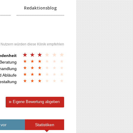
Redaktionsblog
 Nutzern würden diese Klinik empfehlen
edenheit
 Beratung
handlung
d Abläufe
estaltung
Eigene Bewertung abgeben
 vor
Statistiken