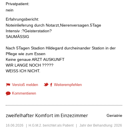
Privatpatient:
nein
Erfahrungsbericht:
Noteinlieferung durch Notarzt,Nierenversagen.5Tage
Intensiv :?Geisterstation?
SAUMÄSSIG
Nach 5Tagen Stadion Hildegard durcheinander Station in der
Pflege wie zum Essen
Keine genaue ARZT AUSKUNFT
WIR LANGE NOCH ?????
WEISS ICH NICHT.
Verstoß melden
Weiterempfehlen
Kommentieren
zweifelhafter Komfort im Einzezimmer
Geriatrie
16.06.2026
|
H.G.M.2.
berichtet als Patient | Jahr der Behandlung: 2026