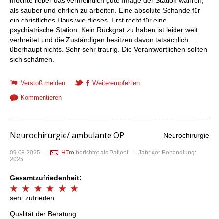
möchte lieber das vermeintlich gute Image der Station wahren,
als sauber und ehrlich zu arbeiten. Eine absolute Schande für
ein christliches Haus wie dieses. Erst recht für eine
psychiatrische Station. Kein Rückgrat zu haben ist leider weit
verbreitet und die Zuständigen besitzen davon tatsächlich
überhaupt nichts. Sehr sehr traurig. Die Verantwortlichen sollten
sich schämen.
Verstoß melden
Weiterempfehlen
Kommentieren
Neurochirurgie/ ambulante OP
Neurochirurgie
09.08.2025
|
HTro
berichtet als Patient | Jahr der Behandlung:
2025
Gesamtzufriedenheit:
sehr zufrieden
Qualität der Beratung: