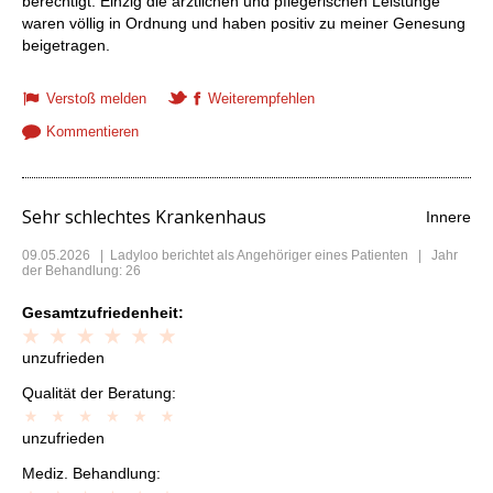
berechtigt. Einzig die ärztlichen und pflegerischen Leistunge
waren völlig in Ordnung und haben positiv zu meiner Genesung
beigetragen.
Verstoß melden
Weiterempfehlen
Kommentieren
Sehr schlechtes Krankenhaus
Innere
09.05.2026
|
Ladyloo
berichtet als Angehöriger eines Patienten | Jahr
der Behandlung: 26
Gesamtzufriedenheit:
unzufrieden
Qualität der Beratung:
unzufrieden
Mediz. Behandlung: