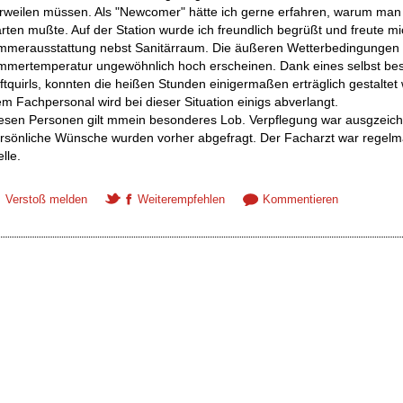
rweilen müssen. Als "Newcomer" hätte ich gerne erfahren, warum man
rten mußte. Auf der Station wurde ich freundlich begrüßt und freute mi
mmerausstattung nebst Sanitärraum. Die äußeren Wetterbedingungen 
mmertemperatur ungewöhnlich hoch erscheinen. Dank eines selbst be
ftquirls, konnten die heißen Stunden einigermaßen erträglich gestaltet
m Fachpersonal wird bei dieser Situation einigs abverlangt.
esen Personen gilt mmein besonderes Lob. Verpflegung war ausgzeich
rsönliche Wünsche wurden vorher abgefragt. Der Facharzt war regelm
elle.
Verstoß melden
Weiterempfehlen
Kommentieren