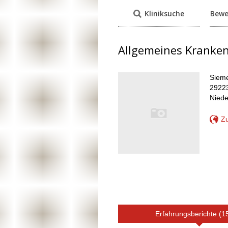
Kliniksuche
Bewe
Allgemeines Kranken
Sieme
29223
Nied
Zu
Erfahrungsberichte (1