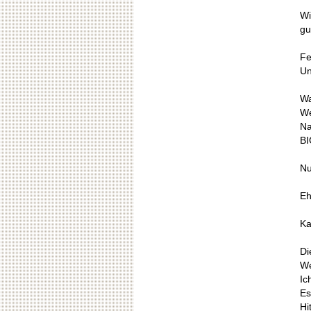
Wi
gu
Fe
Un
W
We
Na
BI
Nu
Eh
Ka
Di
We
Ic
Es
Hi