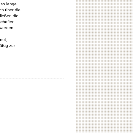
 so lange
ch über die
ließen die
schaften
 werden.
net,
äßig zur