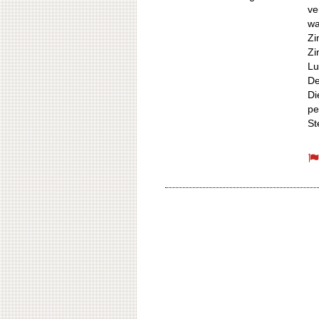
ve
wa
Zi
Zi
Lu
De
Di
pe
St