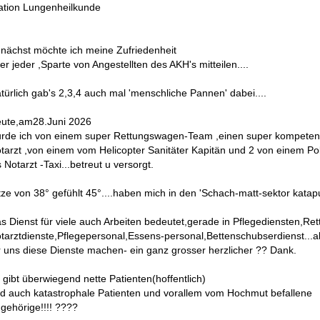
ation Lungenheilkunde
nächst möchte ich meine Zufriedenheit
er jeder ,Sparte von Angestellten des AKH's mitteilen....
türlich gab's 2,3,4 auch mal 'menschliche Pannen' dabei....
ute,am28.Juni 2026
rde ich von einem super Rettungswagen-Team ,einen super kompeten
tarzt ,von einem vom Helicopter Sanitäter Kapitän und 2 von einem Pol
s Notarzt -Taxi...betreut u versorgt.
tze von 38° gefühlt 45°....haben mich in den 'Schach-matt-sektor katapul
s Dienst für viele auch Arbeiten bedeutet,gerade in Pflegediensten,Ret
tarztdienste,Pflegepersonal,Essens-personal,Bettenschubserdienst...al
r uns diese Dienste machen- ein ganz grosser herzlicher ?? Dank.
 gibt überwiegend nette Patienten(hoffentlich)
d auch katastrophale Patienten und vorallem vom Hochmut befallene
gehörige!!!! ????