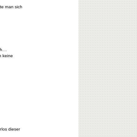
nte man sich
....
n keine
rlos dieser