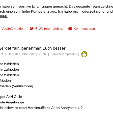
h habe sehr positive Erfahrungen gemacht. Das gesamte Team zeichne
rch eine sehr hohe Kompetenz aus. Ich habe mich jederzeit sicher und
fühlt.
Verstoß melden
Weiterempfehlen
Kommentieren
erdet fair...benehmen Euch besser
tient | Jahr der Behandlung: 2026 | Benutzerempfehlung
hr zufrieden
hr zufrieden
hr zufrieden
frieden
frieden (Ventilatoren)
per AkH Celle
öde Angehörige
hr schwere copd,Herzinsuffienz Aorta Anarysma 4,2