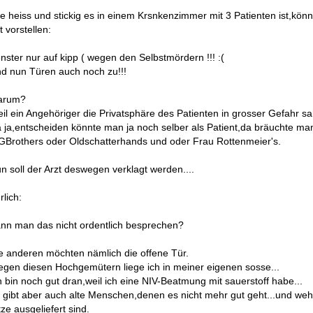
e heiss und stickig es in einem Krsnkenzimmer mit 3 Patienten ist,kön
t vorstellen:
nster nur auf kipp ( wegen den Selbstmördern !!! :(
d nun Türen auch noch zu!!!
arum?
il ein Angehöriger die Privatsphäre des Patienten in grosser Gefahr sah
 ja,entscheiden könnte man ja noch selber als Patient,da bräuchte ma
GBrothers oder Oldschatterhands und oder Frau Rottenmeier's.
n soll der Arzt deswegen verklagt werden....
rlich:
nn man das nicht ordentlich besprechen?
e anderen möchten nämlich die offene Tür.
gen diesen Hochgemütern liege ich in meiner eigenen sosse...
h bin noch gut dran,weil ich eine NIV-Beatmung mit sauerstoff habe...
 gibt aber auch alte Menschen,denen es nicht mehr gut geht...und weh
tze ausgeliefert sind.