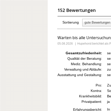
152 Bewertungen
Sortierung
gute Bewertungen 
Warten bis alle Untersuchu
05.08.2026
|
Hupehorst
berichtet als
Gesamtzufriedenheit:
se
Qualität der Beratung:
se
Mediz. Behandlung:
se
Verwaltung und Abläufe:
zu
Ausstattung und Gestaltung:
se
Pro:
Zu
Kontra:
So
Krankheitsbild:
Be
Privatpatient:
ja
In
Erfahrungsbericht: