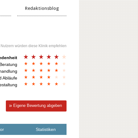
Redaktionsblog
 Nutzern würden diese Klinik empfehlen
edenheit
 Beratung
handlung
d Abläufe
estaltung
Eigene Bewertung abgeben
vor
Statistiken