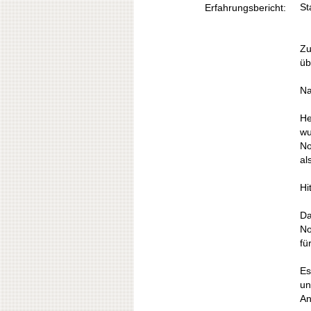
St
Erfahrungsbericht:
Zu
üb
Na
He
wu
No
al
Hi
Da
No
fü
Es
un
An