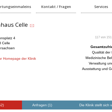
rtungseinmaleins
Kontakt / Fragen
Services
haus Celle
117 von 151
nsplatz 4
 Celle
Gesamtzufri
ersachsen
Qualität der
Medizinische Be
r Homepage der Klinik
Verwaltung un
Ausstattung und G
52)
Anfragen (1)
Die Klinik stellt sich 