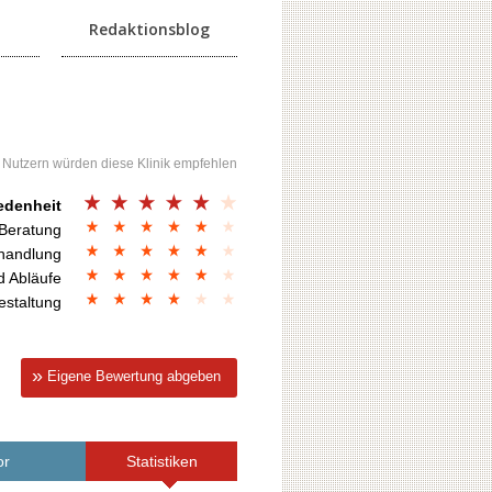
Redaktionsblog
 Nutzern würden diese Klinik empfehlen
edenheit
 Beratung
handlung
d Abläufe
estaltung
Eigene Bewertung abgeben
or
Statistiken