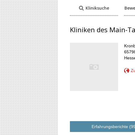
Kliniksuche
Bewe
Kliniken des Main-T
Kronb
6579
Hess
Zu
Erfahrungsberichte (9