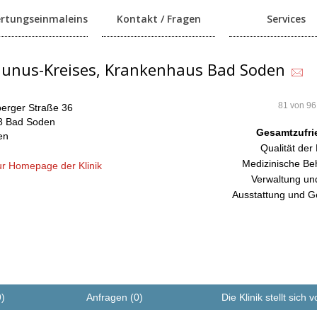
rtungseinmaleins
Kontakt / Fragen
Services
aunus-Kreises, Krankenhaus Bad Soden
81 von 96
erger Straße 36
8 Bad Soden
Gesamtzufri
en
Qualität der
Medizinische Be
r Homepage der Klinik
Verwaltung un
Ausstattung und G
9)
Anfragen (0)
Die Klinik stellt sich v