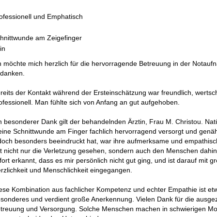
ofessionell und Emphatisch
hnittwunde am Zeigefinger
in
h möchte mich herzlich für die hervorragende Betreuung in der Notau
danken.
reits der Kontakt während der Ersteinschätzung war freundlich, werts
ofessionell. Man fühlte sich von Anfang an gut aufgehoben.
n besonderer Dank gilt der behandelnden Ärztin, Frau M. Christou. Nat
ine Schnittwunde am Finger fachlich hervorragend versorgt und genä
doch besonders beeindruckt hat, war ihre aufmerksame und empathisch
t nicht nur die Verletzung gesehen, sondern auch den Menschen dahint
fort erkannt, dass es mir persönlich nicht gut ging, und ist darauf mit g
rzlichkeit und Menschlichkeit eingegangen.
ese Kombination aus fachlicher Kompetenz und echter Empathie ist et
sonderes und verdient große Anerkennung. Vielen Dank für die ausge
treuung und Versorgung. Solche Menschen machen in schwierigen M