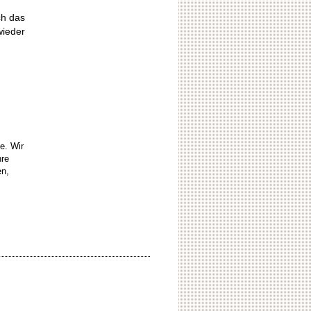
ch das
wieder
e. Wir
hre
en,