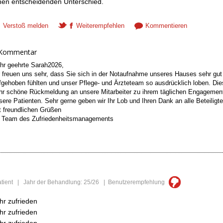
nen entscheidenden Unterschied.
Verstoß melden
Weiterempfehlen
Kommentieren
 Kommentar
hr geehrte Sarah2026,
r freuen uns sehr, dass Sie sich in der Notaufnahme unseres Hauses sehr gut
fgehoben fühlten und unser Pflege- und Ärzteteam so ausdrücklich loben. Dies
hr schöne Rückmeldung an unsere Mitarbeiter zu ihrem täglichen Engagement
sere Patienten. Sehr gerne geben wir Ihr Lob und Ihren Dank an alle Beteiligte
t freundlichen Grüßen
r Team des Zufriedenheitsmanagements
Patient | Jahr der Behandlung: 25/26 | Benutzerempfehlung
hr zufrieden
hr zufrieden