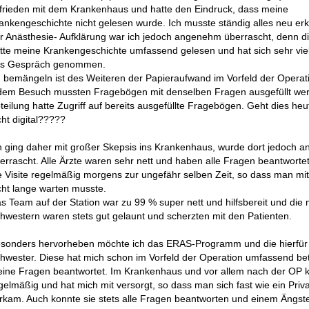
frieden mit dem Krankenhaus und hatte den Eindruck, dass meine
ankengeschichte nicht gelesen wurde. Ich musste ständig alles neu erk
r Anästhesie- Aufklärung war ich jedoch angenehm überrascht, denn di
tte meine Krankengeschichte umfassend gelesen und hat sich sehr viel 
s Gespräch genommen.
 bemängeln ist des Weiteren der Papieraufwand im Vorfeld der Operati
dem Besuch mussten Fragebögen mit denselben Fragen ausgefüllt wer
teilung hatte Zugriff auf bereits ausgefüllte Fragebögen. Geht dies he
cht digital?????
h ging daher mit großer Skepsis ins Krankenhaus, wurde dort jedoch
errascht. Alle Ärzte waren sehr nett und haben alle Fragen beantworte
e Visite regelmäßig morgens zur ungefähr selben Zeit, so dass man mi
cht lange warten musste.
s Team auf der Station war zu 99 % super nett und hilfsbereit und die 
hwestern waren stets gut gelaunt und scherzten mit den Patienten.
sonders hervorheben möchte ich das ERAS-Programm und die hierfür
hwester. Diese hat mich schon im Vorfeld der Operation umfassend be
ine Fragen beantwortet. Im Krankenhaus und vor allem nach der OP 
gelmäßig und hat mich mit versorgt, so dass man sich fast wie ein Priva
rkam. Auch konnte sie stets alle Fragen beantworten und einem Ängs