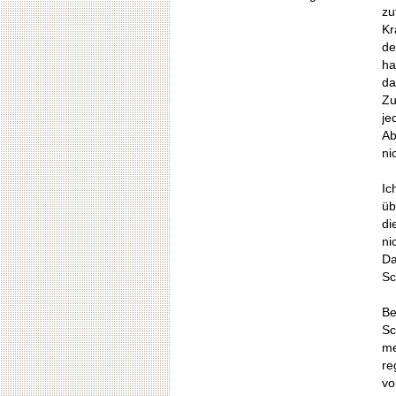
zu
Kr
de
ha
da
Zu
je
Ab
ni
Ic
üb
di
ni
Da
Sc
Be
Sc
me
re
vo