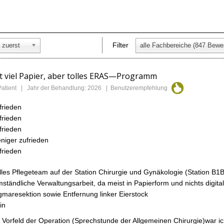
Filter
 zuerst
t viel Papier, aber tolles ERAS—Programm
 Patient | Jahr der Behandlung: 2026 | Benutzerempfehlung
frieden
frieden
frieden
niger zufrieden
frieden
lles Pflegeteam auf der Station Chirurgie und Gynäkologie (Station B1
ständliche Verwaltungsarbeit, da meist in Papierform und nichts digital
gmaresektion sowie Entfernung linker Eierstock
in
 Vorfeld der Operation (Sprechstunde der Allgemeinen Chirurgie)war ic