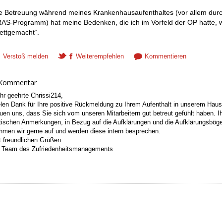
e Betreuung während meines Krankenhausaufenthaltes (vor allem dur
AS-Programm) hat meine Bedenken, die ich im Vorfeld der OP hatte, 
ettgemacht“.
Verstoß melden
Weiterempfehlen
Kommentieren
 Kommentar
hr geehrte Chrissi214,
elen Dank für Ihre positive Rückmeldung zu Ihrem Aufenthalt in unserem Haus
euen uns, dass Sie sich vom unseren Mitarbeitern gut betreut gefühlt haben. I
itischen Anmerkungen, in Bezug auf die Aufklärungen und die Aufklärungsbög
hmen wir gerne auf und werden diese intern besprechen.
t freundlichen Grüßen
r Team des Zufriedenheitsmanagements