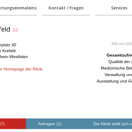
rtungseinmaleins
Kontakt / Fragen
Services
feld
699 von 838
rplatz 40
 Krefeld
Gesamtzufri
hein-Westfalen
Qualität der
Medizinische Be
r Homepage der Klinik
Verwaltung un
Ausstattung und G
47)
Anfragen (1)
Die Klinik stellt sich 