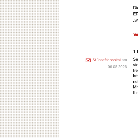
Di
ER
„w
1
Se
St.Josefshospital
am
vi
06.08.2026
fr
kr
ne
Mi
Ih