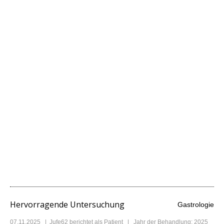
Hervorragende Untersuchung
Gastrologie
07.11.2025
|
Jufe62
berichtet als Patient | Jahr der Behandlung: 2025