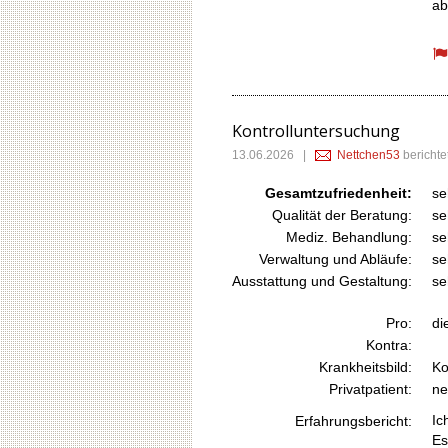
ab
Kontrolluntersuchung
13.06.2026
|
Nettchen53
berichte
Gesamtzufriedenheit:
se
Qualität der Beratung:
se
Mediz. Behandlung:
se
Verwaltung und Abläufe:
se
Ausstattung und Gestaltung:
se
Pro:
di
Kontra:
Krankheitsbild:
Ko
Privatpatient:
ne
Ic
Erfahrungsbericht:
Es