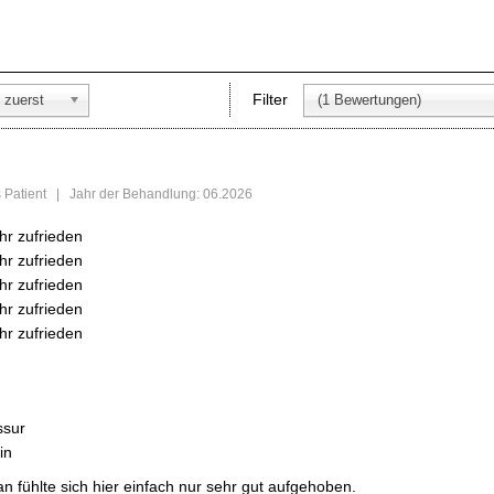
Filter
 zuerst
(1 Bewertungen)
ls Patient | Jahr der Behandlung: 06.2026
hr zufrieden
hr zufrieden
hr zufrieden
hr zufrieden
hr zufrieden
ssur
in
n fühlte sich hier einfach nur sehr gut aufgehoben.