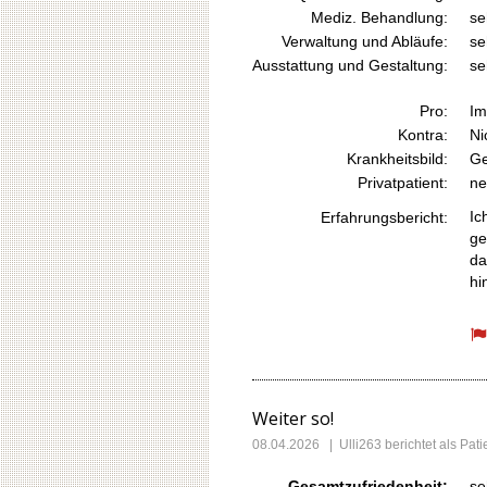
Mediz. Behandlung:
se
Verwaltung und Abläufe:
se
Ausstattung und Gestaltung:
se
Pro:
Im
Kontra:
Ni
Krankheitsbild:
Ge
Privatpatient:
ne
Ic
Erfahrungsbericht:
ge
da
hi
Weiter so!
08.04.2026
|
Ulli263
berichtet als Pa
Gesamtzufriedenheit:
se