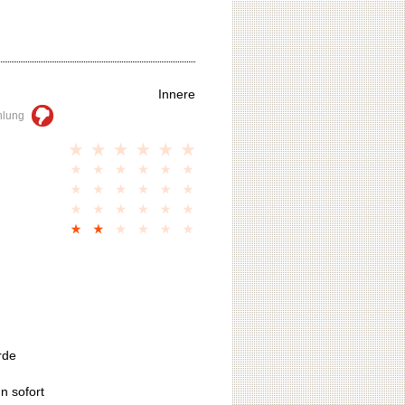
Innere
hlung
rde
n sofort