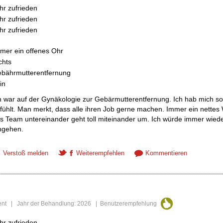
hr zufrieden
hr zufrieden
hr zufrieden
mer ein offenes Ohr
chts
bährmutterentfernung
in
h war auf der Gynäkologie zur Gebärmutterentfernung. Ich hab mich so
fühlt. Man merkt, dass alle ihren Job gerne machen. Immer ein nettes 
s Team untereinander geht toll miteinander um. Ich würde immer wiede
ngehen.
Verstoß melden
Weiterempfehlen
Kommentieren
tient | Jahr der Behandlung: 2026 | Benutzerempfehlung
hr zufrieden