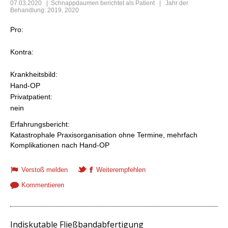
07.03.2020
|
Schnappdaumen
berichtet als Patient | Jahr der
Behandlung: 2019, 2020
Pro:
Kontra:
Krankheitsbild:
Hand-OP
Privatpatient:
nein
Erfahrungsbericht:
Katastrophale Praxisorganisation ohne Termine, mehrfach
Komplikationen nach Hand-OP
Verstoß melden
Weiterempfehlen
Kommentieren
Indiskutable Fließbandabfertigung