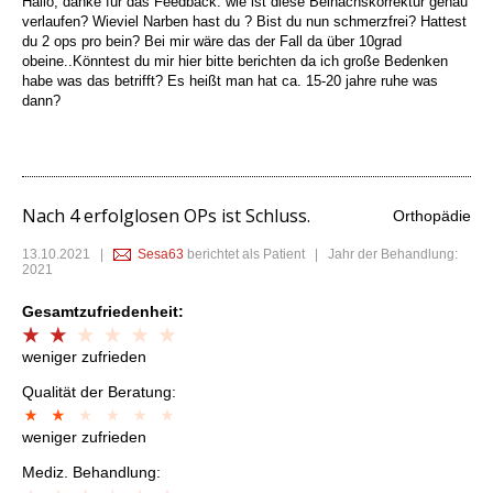
Hallo, danke für das Feedback. wie ist diese Beinachskorrektur genau
verlaufen? Wieviel Narben hast du ? Bist du nun schmerzfrei? Hattest
du 2 ops pro bein? Bei mir wäre das der Fall da über 10grad
obeine..Könntest du mir hier bitte berichten da ich große Bedenken
habe was das betrifft? Es heißt man hat ca. 15-20 jahre ruhe was
dann?
Nach 4 erfolglosen OPs ist Schluss.
Orthopädie
13.10.2021
|
Sesa63
berichtet als Patient | Jahr der Behandlung:
2021
Gesamtzufriedenheit:
weniger zufrieden
Qualität der Beratung:
weniger zufrieden
Mediz. Behandlung: