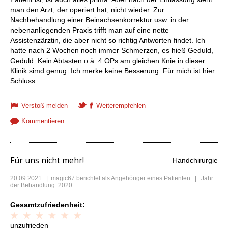
man den Arzt, der operiert hat, nicht wieder. Zur
Nachbehandlung einer Beinachsenkorrektur usw. in der
nebenanliegenden Praxis trifft man auf eine nette
Assistenzärztin, die aber nicht so richtig Antworten findet. Ich
hatte nach 2 Wochen noch immer Schmerzen, es hieß Geduld,
Geduld. Kein Abtasten o.ä. 4 OPs am gleichen Knie in dieser
Klinik simd genug. Ich merke keine Besserung. Für mich ist hier
Schluss.
Verstoß melden
Weiterempfehlen
Kommentieren
Für uns nicht mehr!
Handchirurgie
20.09.2021
|
magic67
berichtet als Angehöriger eines Patienten | Jahr
der Behandlung: 2020
Gesamtzufriedenheit:
unzufrieden