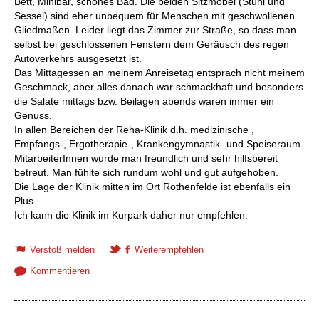
Bett, Minibar, schönes Bad. Die beiden Sitzmöbel (Stuhl und
Sessel) sind eher unbequem für Menschen mit geschwollenen
Gliedmaßen. Leider liegt das Zimmer zur Straße, so dass man
selbst bei geschlossenen Fenstern dem Geräusch des regen
Autoverkehrs ausgesetzt ist.
Das Mittagessen an meinem Anreisetag entsprach nicht meinem
Geschmack, aber alles danach war schmackhaft und besonders
die Salate mittags bzw. Beilagen abends waren immer ein
Genuss.
In allen Bereichen der Reha-Klinik d.h. medizinische ,
Empfangs-, Ergotherapie-, Krankengymnastik- und Speiseraum-
MitarbeiterInnen wurde man freundlich und sehr hilfsbereit
betreut. Man fühlte sich rundum wohl und gut aufgehoben.
Die Lage der Klinik mitten im Ort Rothenfelde ist ebenfalls ein
Plus.
Ich kann die Klinik im Kurpark daher nur empfehlen.
Verstoß melden
Weiterempfehlen
Kommentieren