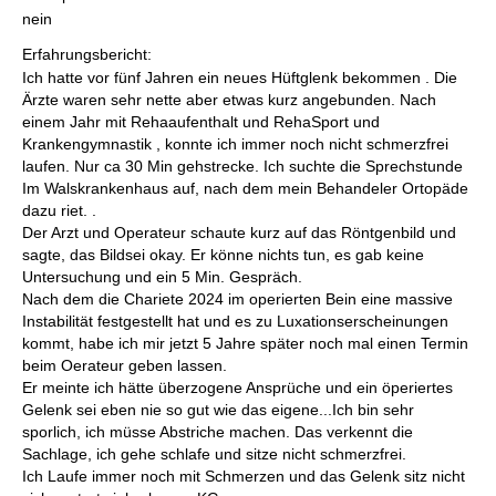
nein
Erfahrungsbericht:
Ich hatte vor fünf Jahren ein neues Hüftglenk bekommen . Die
Ärzte waren sehr nette aber etwas kurz angebunden. Nach
einem Jahr mit Rehaaufenthalt und RehaSport und
Krankengymnastik , konnte ich immer noch nicht schmerzfrei
laufen. Nur ca 30 Min gehstrecke. Ich suchte die Sprechstunde
Im Walskrankenhaus auf, nach dem mein Behandeler Ortopäde
dazu riet. .
Der Arzt und Operateur schaute kurz auf das Röntgenbild und
sagte, das Bildsei okay. Er könne nichts tun, es gab keine
Untersuchung und ein 5 Min. Gespräch.
Nach dem die Chariete 2024 im operierten Bein eine massive
Instabilität festgestellt hat und es zu Luxationserscheinungen
kommt, habe ich mir jetzt 5 Jahre später noch mal einen Termin
beim Oerateur geben lassen.
Er meinte ich hätte überzogene Ansprüche und ein öperiertes
Gelenk sei eben nie so gut wie das eigene...Ich bin sehr
sporlich, ich müsse Abstriche machen. Das verkennt die
Sachlage, ich gehe schlafe und sitze nicht schmerzfrei.
Ich Laufe immer noch mit Schmerzen und das Gelenk sitz nicht