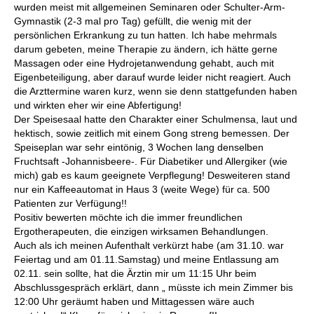
wurden meist mit allgemeinen Seminaren oder Schulter-Arm-
Gymnastik (2-3 mal pro Tag) gefüllt, die wenig mit der
persönlichen Erkrankung zu tun hatten. Ich habe mehrmals
darum gebeten, meine Therapie zu ändern, ich hätte gerne
Massagen oder eine Hydrojetanwendung gehabt, auch mit
Eigenbeteiligung, aber darauf wurde leider nicht reagiert. Auch
die Arzttermine waren kurz, wenn sie denn stattgefunden haben
und wirkten eher wir eine Abfertigung!
Der Speisesaal hatte den Charakter einer Schulmensa, laut und
hektisch, sowie zeitlich mit einem Gong streng bemessen. Der
Speiseplan war sehr eintönig, 3 Wochen lang denselben
Fruchtsaft -Johannisbeere-. Für Diabetiker und Allergiker (wie
mich) gab es kaum geeignete Verpflegung! Desweiteren stand
nur ein Kaffeeautomat in Haus 3 (weite Wege) für ca. 500
Patienten zur Verfügung!!
Positiv bewerten möchte ich die immer freundlichen
Ergotherapeuten, die einzigen wirksamen Behandlungen.
Auch als ich meinen Aufenthalt verkürzt habe (am 31.10. war
Feiertag und am 01.11.Samstag) und meine Entlassung am
02.11. sein sollte, hat die Ärztin mir um 11:15 Uhr beim
Abschlussgespräch erklärt, dann „ müsste ich mein Zimmer bis
12:00 Uhr geräumt haben und Mittagessen wäre auch