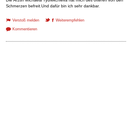
Die Ärztin Michaela Tyufekchieva hat mich des öfteren von den
Schmerzen befreit.Und dafür bin ich sehr dankbar.
Verstoß melden
Weiterempfehlen
Kommentieren