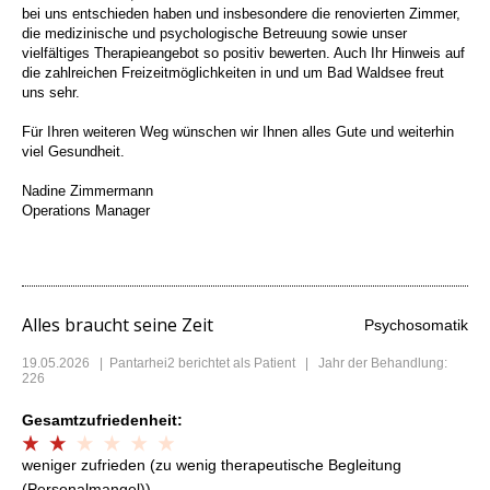
bei uns entschieden haben und insbesondere die renovierten Zimmer,
die medizinische und psychologische Betreuung sowie unser
vielfältiges Therapieangebot so positiv bewerten. Auch Ihr Hinweis auf
die zahlreichen Freizeitmöglichkeiten in und um Bad Waldsee freut
uns sehr.
Für Ihren weiteren Weg wünschen wir Ihnen alles Gute und weiterhin
viel Gesundheit.
Nadine Zimmermann
Operations Manager
Alles braucht seine Zeit
Psychosomatik
19.05.2026
|
Pantarhei2
berichtet als Patient | Jahr der Behandlung:
226
Gesamtzufriedenheit:
weniger zufrieden (zu wenig therapeutische Begleitung
(Personalmangel))