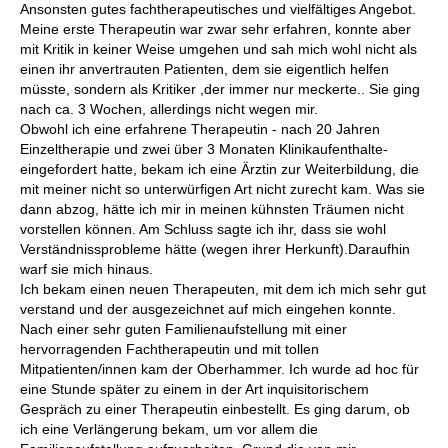
Ansonsten gutes fachtherapeutisches und vielfältiges Angebot.
Meine erste Therapeutin war zwar sehr erfahren, konnte aber
mit Kritik in keiner Weise umgehen und sah mich wohl nicht als
einen ihr anvertrauten Patienten, dem sie eigentlich helfen
müsste, sondern als Kritiker ,der immer nur meckerte.. Sie ging
nach ca. 3 Wochen, allerdings nicht wegen mir.
Obwohl ich eine erfahrene Therapeutin - nach 20 Jahren
Einzeltherapie und zwei über 3 Monaten Klinikaufenthalte-
eingefordert hatte, bekam ich eine Ärztin zur Weiterbildung, die
mit meiner nicht so unterwürfigen Art nicht zurecht kam. Was sie
dann abzog, hätte ich mir in meinen kühnsten Träumen nicht
vorstellen können. Am Schluss sagte ich ihr, dass sie wohl
Verständnissprobleme hätte (wegen ihrer Herkunft).Daraufhin
warf sie mich hinaus.
Ich bekam einen neuen Therapeuten, mit dem ich mich sehr gut
verstand und der ausgezeichnet auf mich eingehen konnte.
Nach einer sehr guten Familienaufstellung mit einer
hervorragenden Fachtherapeutin und mit tollen
Mitpatienten/innen kam der Oberhammer. Ich wurde ad hoc für
eine Stunde später zu einem in der Art inquisitorischem
Gespräch zu einer Therapeutin einbestellt. Es ging darum, ob
ich eine Verlängerung bekam, um vor allem die